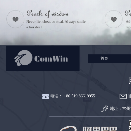
Never lie, cheat or steal. Always smile
Adv
a fair deal.
mon
首页
电话： +86 519 86619955
邮
地址：常州